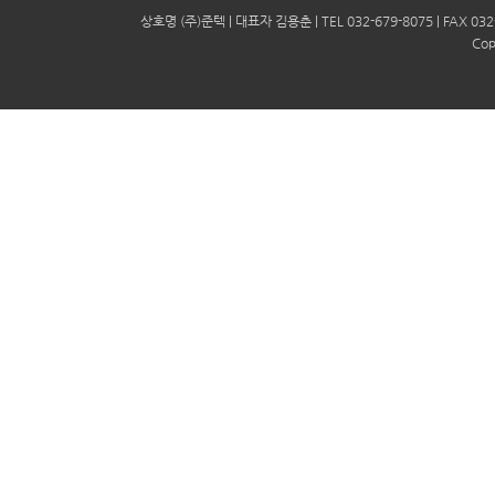
상호명 (주)준텍 | 대표자 김용춘 | TEL 032-679-8075 | FAX 
Cop